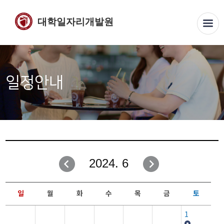
대학일자리개발원
일정안내
2024. 6
일
월
화
수
목
금
토
1