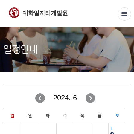
대학일자리개발원
일정안내
2024. 6
일
월
화
수
목
금
토
1