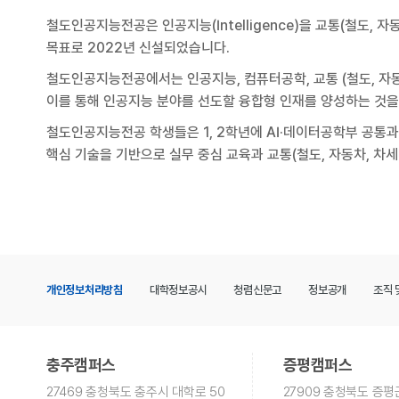
철도인공지능전공은 인공지능(Intelligence)을 교통(철도,
목표로 2022년 신설되었습니다.
철도인공지능전공에서는 인공지능, 컴퓨터공학, 교통 (철도, 자동
이를 통해 인공지능 분야를 선도할 융합형 인재를 양성하는 것을
철도인공지능전공 학생들은 1, 2학년에 AI·데이터공학부 공통
핵심 기술을 기반으로 실무 중심 교육과 교통(철도, 자동차, 차
개인정보처리방침
대학정보공시
청렴신문고
정보공개
조직 
충주캠퍼스
증평캠퍼스
27469 충청북도 충주시 대학로 50
27909 충청북도 증평