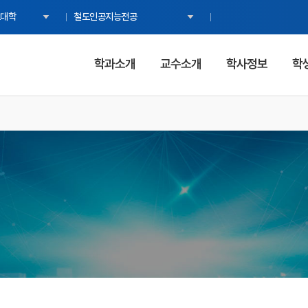
대학
철도인공지능전공
학과소개
교수소개
학사정보
학