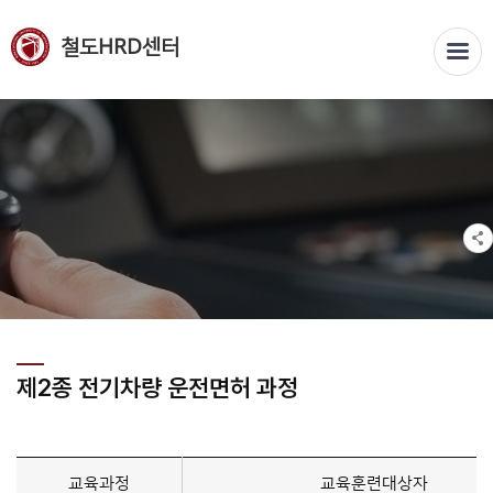
철도HRD센터
제2종 전기차량 운전면허 과정
교육과정
교육훈련대상자