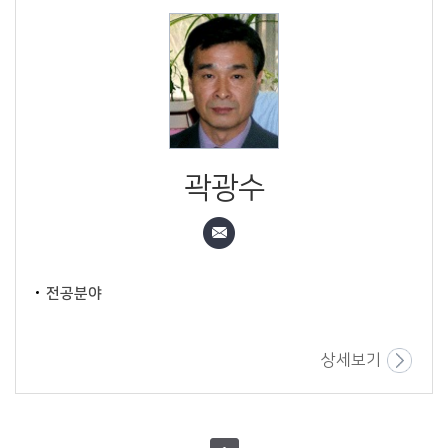
곽광수
전공분야
상세보기