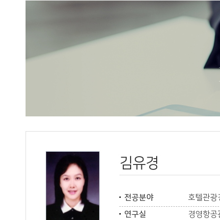
김유경
전공분야
호텔관광
연구실
경영항공관