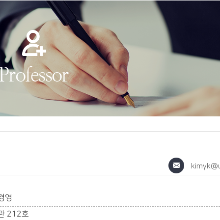
kimyk@u
경영
 212호