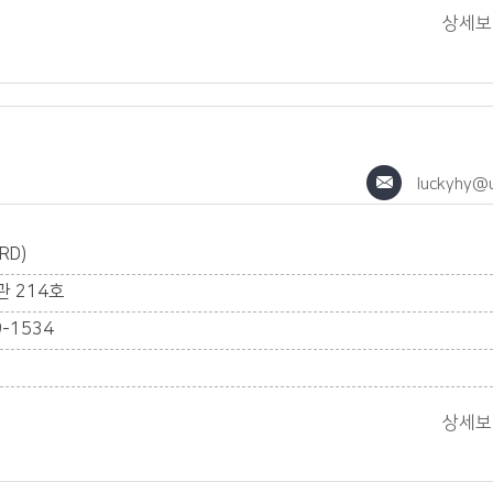
상세
luckyhy@u
RD)
 214호
9-1534
상세