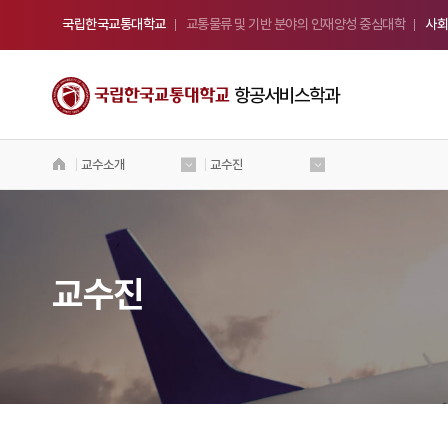
국립한국교통대학교
교통물류 및 기반 분야의 인재양성 중심대학
사회
항공서비스학과
교수소개
교수진
국립 한국교통대학교
항공서비스학과
Welcome to Korea National University
of Transportation
교수진