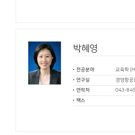
박혜영
전공분야
교육학 (H
연구실
경영항공관
연락처
043-84
팩스