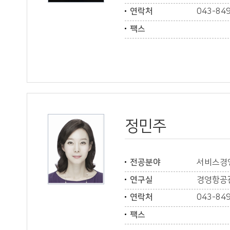
연락처
043-84
팩스
정민주
전공분야
서비스경
연구실
경영항공관
연락처
043-84
팩스