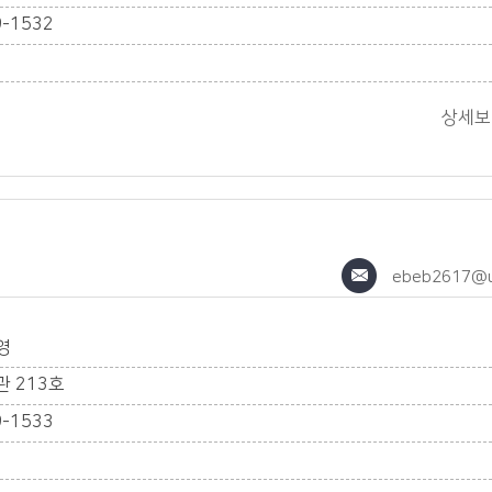
9-1532
상세
ebeb2617@ut
영
 213호
9-1533