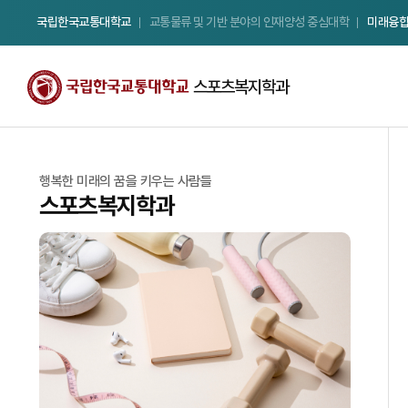
국립한국교통대학교
교통물류 및 기반 분야의 인재양성 중심대학
미래융
스포츠복지학과
국립 한국교통대학교
행복한 미래의 꿈을 키우는 사람들
스포츠복지학과
스포츠복지학과
Welcome to Korea National University
of Transportation