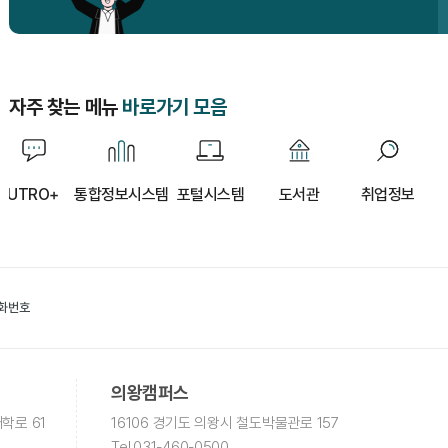
자주 찾는 메뉴
바로가기 모음
자주
찾는
메뉴
UTRO+
통합정보시스템
포털시스템
도서관
취업정보
바로가기
모음
전화번호
의왕캠퍼스
학로 61
16106 경기도 의왕시 철도박물관로 157
Tel
.031-460-0500