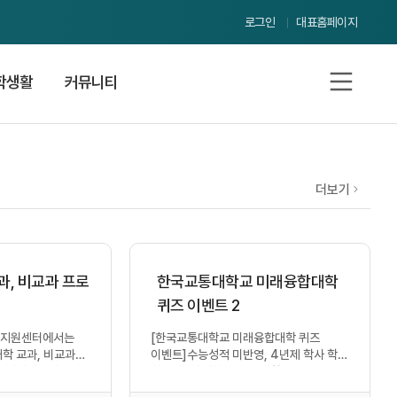
로그인
대표홈페이지
학생활
커뮤니티
공
더보기
지
사
항
, 비교과 프로
한국교통대학교 미래융합대학
퀴즈 이벤트 2
습지원센터에서는
[한국교통대학교 미래융합대학 퀴즈
학 교과, 비교과
이벤트]수능성적 미반영, 4년제 학사 학위
을 시행하고자
취득이 가능한한국교통대학교
 관심과 참여...
미래융합대학정시 원서접수 언제부터