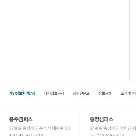
개인정보처리방침
대학정보공시
청렴신문고
정보공개
조직 및 
충주캠퍼스
증평캠퍼스
27469 충청북도 충주시 대학로 50
27909 충청북도 증평군 대
Tel
.043-841-5114
Tel
.043-820-5114