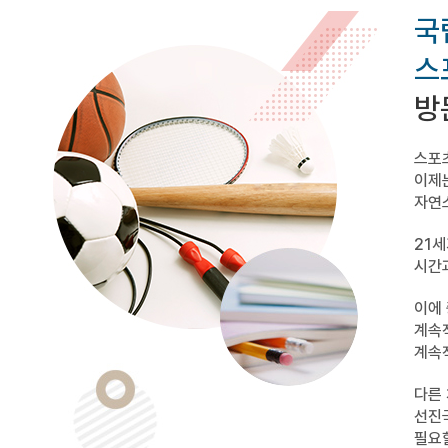
국
스
방
스포
이제
자연
21
시간
이에
계속
계속
다른 
선진
필요