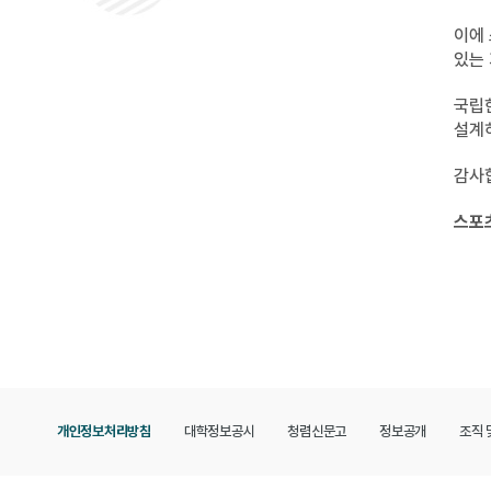
이에
있는
국립
설계
감사
스포
개인정보처리방침
대학정보공시
청렴신문고
정보공개
조직 