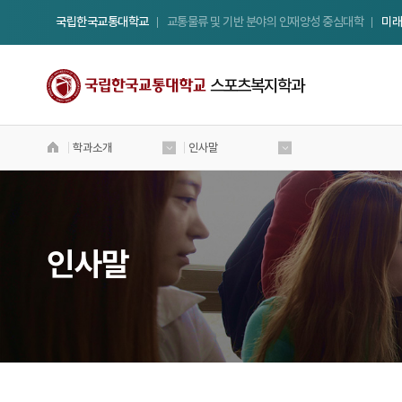
국립한국교통대학교
교통물류 및 기반 분야의 인재양성 중심대학
미래
스포츠복지학과
학과소개
인사말
국립 한국교통대학교
스포츠복지학과
Welcome to Korea National University
of Transportation
인사말