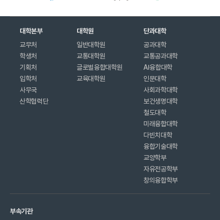
대학본부
대학원
단과대학
교무처
일반대학원
공과대학
학생처
교통대학원
교통공과대학
기획처
글로벌융합대학원
AI융합대학
입학처
교육대학원
인문대학
사무국
사회과학대학
산학협력단
보건생명대학
철도대학
미래융합대학
다빈치대학
융합기술대학
교양학부
자유전공학부
창의융합학부
부속기관