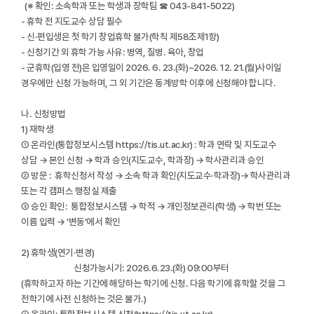
(※ 확인: 소속학과 또는 학생과 장학팀 ☎ 043-841-5022)
- 휴학 전 지도교수 상담 필수
- 신·편입생은 첫 학기 창업휴학 불가(학칙 제58조제1항)
- 신청기간 외 휴학 가능 사유: 병역, 질병. 육아, 창업
- 군휴학(입영 전)은 입영일이 2026. 6. 23.(화)~2026. 12. 21.(월)사이일
경우에만 신청 가능하며, 그 외 기간은 동계방학 이후에 신청해야 합니다.
나. 신청방법
1) 재학생
① 온라인(통합정보시스템 https://tis.ut.ac.kr) : 학과 연락 및 지도교수
상담 → 본인 신청 → 학과 승인(지도교수, 학과장) → 학사관리과 승인
② 방문 : 휴학신청서 작성 → 소속 학과 확인(지도교수·학과장)→ 학사관리과
또는 각 캠퍼스 행정실 제출
③ 승인 확인: 통합정보시스템 → 학적 → 개인정보관리(학생) → 학번 또는
이름 입력 → '변동'에서 확인
2) 휴학생(연기·변경)
신청가능시기: 2026.6.23.(화) 09:00부터
(휴학하고자 하는 기간에 해당하는 학기에 신청. 다음 학기에 휴학할 것을 그
전학기에 사전 신청하는 것은 불가.)