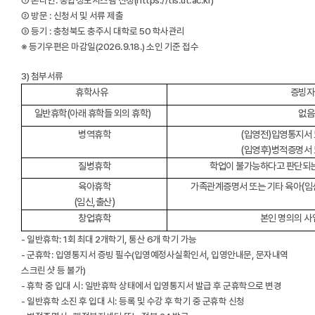
① 온라인: 통합정보시스템 신청(https://tis.ut.ac.kr)
② 방문 : 신청서 및 서류 제출
③ 등기 : 충청북도 충주시 대학로 50 학사관리
※ 등기우편은 마감일(2026.9.18.) 소인 기준 접수
3) 첨부서류
휴학사유
증빙자
일반휴학(아래 휴학들 외의 휴학)
없음
병역휴학
(입영전)입영통지서
(입영후)병적증명서
질병휴학
학업이 불가능하다고 판단되는
육아휴학
가족관계증명서 또는 기타 육아(임신
(임신,출산)
창업휴학
본인 명의의 
- 일반휴학: 1회 최대 2개학기, 통산 6개 학기 가능
- 군휴학: 입영통지서 증빙 필수(입영예정사실확인서, 입영안내문, 문자내역
스크린 샷 등 불가)
- 휴학 중 입대 시: 일반휴학 상태에서 입영통지서 발급 후 군휴학으로 변경
- 일반휴학 소진 후 입대 시: 등록 및 수강 후 학기 중 군휴학 신청