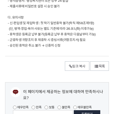
- 병적증명서: 행정복지센터 또는 정부 24 발급
- 제출서류에 비밀번호 설정 시 승인 불가
다. 유의사항
- 신·편입생 및 재입학생 : 첫 학기 일반휴학 불가(학칙 제58조제1항)
(단, 병역·창업·육아 사유는 별도 기준에 따라 26.9.1.(화) 이후가능)
- 휴학생은 등록금 납부 불가(등록금 납부 후 휴학은 다음날부터 가능)
- 군휴학생 귀향조치 후 재휴학 시 증빙서류(귀향조치서) 필요
- 승인된 휴학은 취소 불가 → 신중히 신청
링크 복사
목록
이 페이지에서 제공하는 정보에 대하여 만족하시나
요?
매우만족
만족
보통
불만족
매우불만족