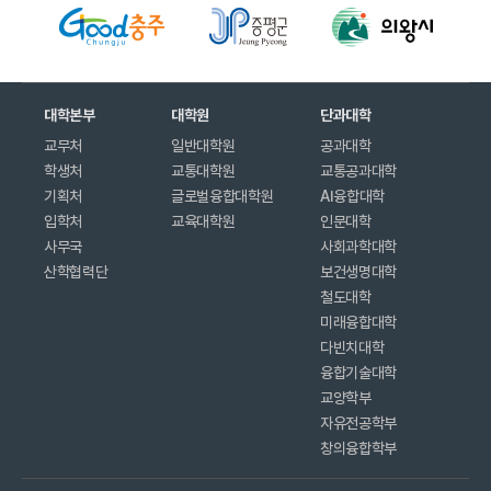
대학본부
대학원
단과대학
교무처
일반대학원
공과대학
학생처
교통대학원
교통공과대학
기획처
글로벌융합대학원
AI융합대학
입학처
교육대학원
인문대학
사무국
사회과학대학
산학협력단
보건생명대학
철도대학
미래융합대학
다빈치대학
융합기술대학
교양학부
자유전공학부
창의융합학부