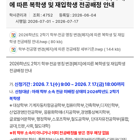
에 따른 복학생 및 재입학생 전공배정 안내
학사관리과
조회 : 4752
등록일 : 2026-06-04
시행일: 2026-07-01 ~ 2026-07-17
2026학년도 2학기 학부·전공 명칭 변경(폐지)에 따른 복학생 및 재입
학생 전공배정 안내.hwp
( 80 kb)
학부·전공명 변경(폐지)에 따른 전공배정 세부기준.hwp
( 144 kb)
2026학년도 2학기 학부·전공 명칭 변경(폐지)에 따른 복학생 및 재입학생
전공배정 안내
신청기간 : 2026. 7. 1.(수) 9:00 ~ 2026. 7. 17.(금) 18:00까지
가.
나.
신청대상 : 아래 학부 소속 전공 미배정 상태의 2026학년도 2학기
복학생
※ 대상학부: 기계자동차항공공학부,컴퓨터학부,건축학부,디자인학부,
산업경영안전공학부, 응용화학에너지공학부,경영통상복지학부,
글로벌어문학부, 행정학부,스포츠학부,철도공학부, 단대자유전공학부(융합,
공대,인문,사회,철도대학)
※위 학부 소속이 아니거나 이미 전공배정을 받은 경우 해당 없음
→배정여부 확인 : 통합정보시스템-학적-개인정보관리(학생)-다전공/교직