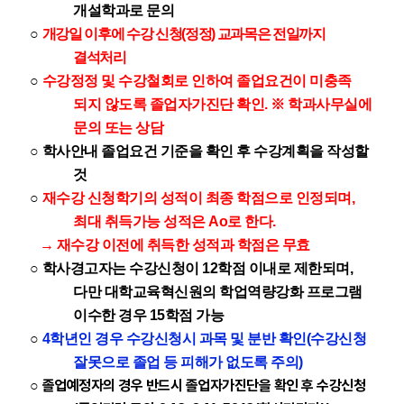
개설학과로 문의
○
개강일 이후에 수강 신청(정정) 교과목은 전일까지
결석처리
○
수강정정 및 수강철회로 인하여 졸업요건이 미충족
되지 않도록 졸업자가진단 확인.
※
학과사
무실에
문의 또는 상담
○
학사안내 졸업요건 기준을 확인 후 수강계획을 작성할
것
○
재수강 신청학기의 성적이 최종 학점으로 인정
되며,
최대 취득가능 성적은 Ao로 한다.
→ 재수강 이전에 취득한 성적과 학점은 무효
○
학사경고자는 수강신청이 12학점 이내로 제한되며,
다만 대학교육혁신원의 학업역량강화 프로그램
이수한 경우 15학점 가능
○
4학년인 경우 수강신청시 과목 및 분반 확인(수강신청
잘못으로 졸업 등 피해가 없도록 주의)
졸업예정자의 경우 반드시 졸업자가진단을 확인 후 수강신청
○