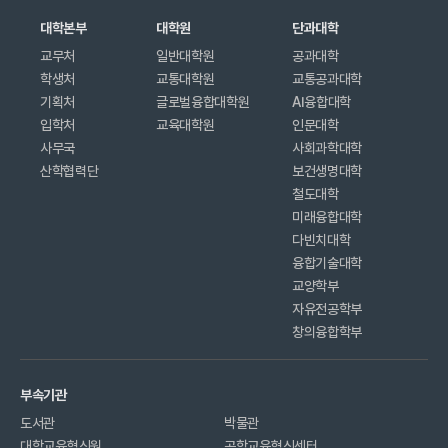
대학본부
대학원
단과대학
교무처
일반대학원
공과대학
학생처
교통대학원
교통공과대학
기획처
글로벌융합대학원
AI융합대학
입학처
교육대학원
인문대학
사무국
사회과학대학
산학협력단
보건생명대학
철도대학
미래융합대학
다빈치대학
융합기술대학
교양학부
자유전공학부
창의융합학부
부속기관
도서관
박물관
대학교육혁신원
공학교육혁신센터