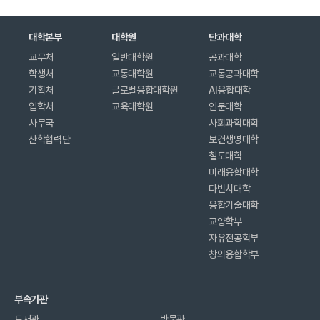
대학본부
대학원
단과대학
교무처
일반대학원
공과대학
학생처
교통대학원
교통공과대학
기획처
글로벌융합대학원
AI융합대학
입학처
교육대학원
인문대학
사무국
사회과학대학
산학협력단
보건생명대학
철도대학
미래융합대학
다빈치대학
융합기술대학
교양학부
자유전공학부
창의융합학부
부속기관
도서관
박물관