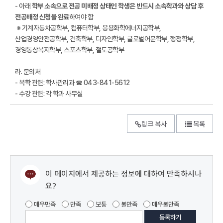
- 아래
학부 소속으로 전공 미배정 상태인 학생은 반드시 소속학과와 상담 후
전공배정 신청을 완료
하여야 함
※ 기계자동차공학부, 컴퓨터학부, 응용화학에너지공학부,
산업경영안전공학부, 건축학부, 디자인학부, 글로벌어문학부, 행정학부,
경영통상복지학부, 스포츠학부, 철도공학부
라. 문의처
- 복학 관련: 학사관리과 ☎ 043-841-5612
- 수강 관련: 각 학과 사무실
링크 복사
목록
이 페이지에서 제공하는 정보에 대하여 만족하시나
요?
매우만족
만족
보통
불만족
매우불만족