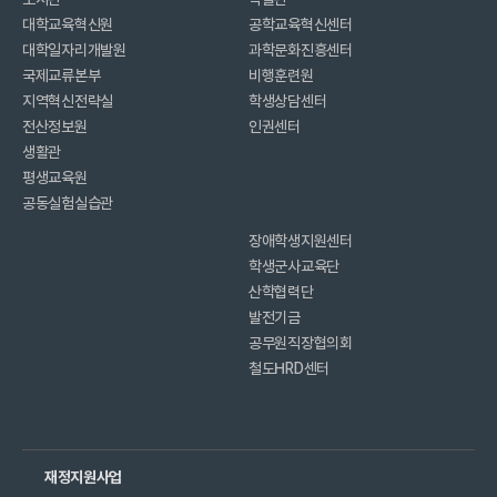
대학교육혁신원
공학교육혁신센터
대학일자리개발원
과학문화진흥센터
국제교류본부
비행훈련원
지역혁신전략실
학생상담센터
전산정보원
인권센터
생활관
평생교육원
공동실험실습관
장애학생지원센터
학생군사교육단
산학협력단
발전기금
공무원직장협의회
철도HRD센터
재정지원사업