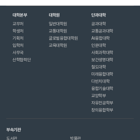
대학본부
대학원
단과대학
교무처
일반대학원
공과대학
학생처
교통대학원
교통공과대학
기획처
글로벌융합대학원
AI융합대학
입학처
교육대학원
인문대학
사무국
사회과학대학
산학협력단
보건생명대학
철도대학
미래융합대학
다빈치대학
융합기술대학
교양학부
자유전공학부
창의융합학부
부속기관
도서관
박물관