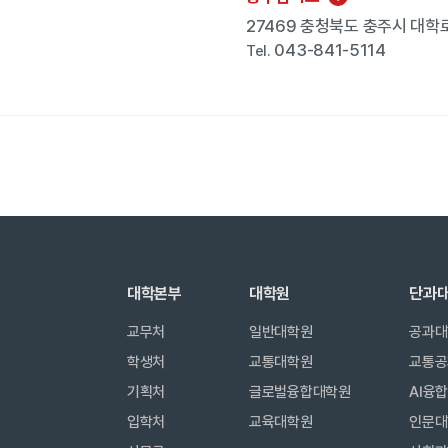
27469 충청북도 충주시 대학로
043-841-5114
Tel.
대학본부
대학원
단과
교무처
일반대학원
공과대
학생처
교통대학원
교통공
기획처
글로벌융합대학원
AI융
입학처
교육대학원
인문대