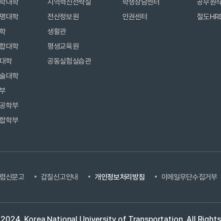
학대학
지역혁신전략실
학생상담센터
공무원
명대학
전산정보원
인권센터
철도HR
학
생활관
합대학
평생교육원
대학
공동실험실습관
술대학
부
공학부
합학부
렴신문고
갑질신고안내
개인정보처리방침
이메일무단수집거부
 2024.
Korea National University of Transportation.
All Right