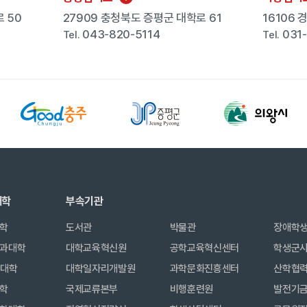
 50
27909 충청북도 증평군 대학로 61
16106
043-820-5114
031
Tel.
Tel.
대학
부속기관
학
도서관
박물관
장애학
과대학
대학교육혁신원
공학교육혁신센터
학생군
합대학
대학일자리개발원
과학문화진흥센터
산학협
학
국제교류본부
비행훈련원
발전기