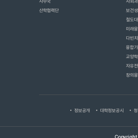
사무국
사회과
산학협력단
보건생
철도대
미래융
다빈치
융합기
교양학
자유전
창의융
정보공개
대학정보공시
청
Copyright