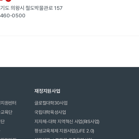
 경기도 의왕시 철도박물관로 157
-460-0500
재정지원사업
생지원센터
글로컬대학30사업
사교육단
국립대학육성사업
력단
지자체-대학 지역혁신 사업(RIS사업)
금
평생교육체제 지원사업(LiFE 2.0)