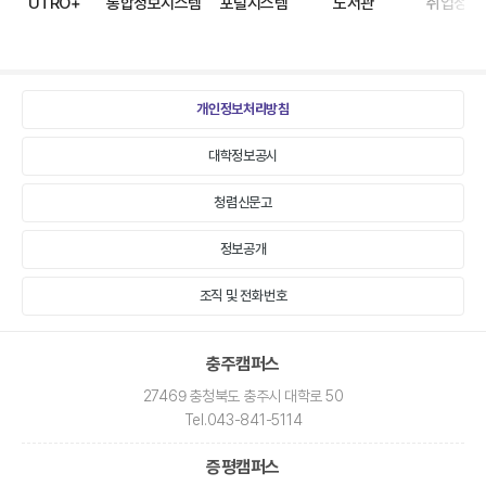
UTRO+
통합정보시스템
포털시스템
도서관
취업정보
메뉴
바로가기
모음
개인정보처리방침
대학정보공시
청렴신문고
정보공개
조직 및 전화번호
충주캠퍼스
27469 충청북도 충주시 대학로 50
Tel
.043-841-5114
증평캠퍼스