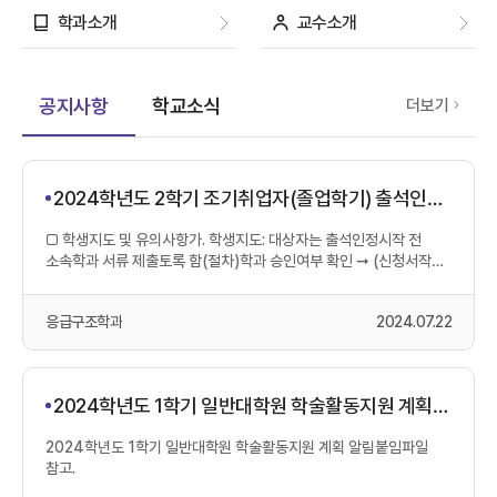
학과소개
교수소개
공지사항
학교소식
공
더보기
지
사
항
2024학년도 2학기 조기취업자(졸업학기) 출석인정
대상자 지도사항 안내
□ 학생지도 및 유의사항가. 학생지도: 대상자는 출석인정시작 전
소속학과 서류 제출토록 함(절차)학과 승인여부 확인 ➞ (신청서작성)
수강교과목...
응급구조학과
2024.07.22
2024학년도 1학기 일반대학원 학술활동지원 계획
알림
2024학년도 1학기 일반대학원 학술활동지원 계획 알림붙임파일
참고.