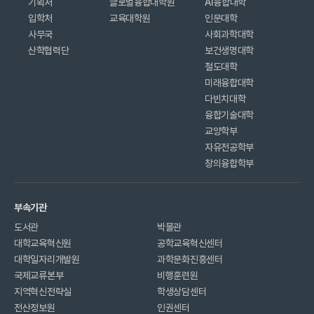
기획처
글로벌융합대학원
AI융합대학
입학처
교육대학원
인문대학
사무국
사회과학대학
산학협력단
보건생명대학
철도대학
미래융합대학
다빈치대학
융합기술대학
교양학부
자유전공학부
창의융합학부
부속기관
도서관
박물관
대학교육혁신원
공학교육혁신센터
대학일자리개발원
과학문화진흥센터
국제교류본부
비행훈련원
지역혁신전략실
학생상담센터
전산정보원
인권센터