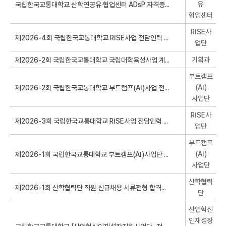
유·
협업센터
RISE사
업단
기획과
부트캠프
(AI)
사업단
RISE사
업단
부트캠프
(AI)
사업단
산학협력
단
산업혁신
인재성장