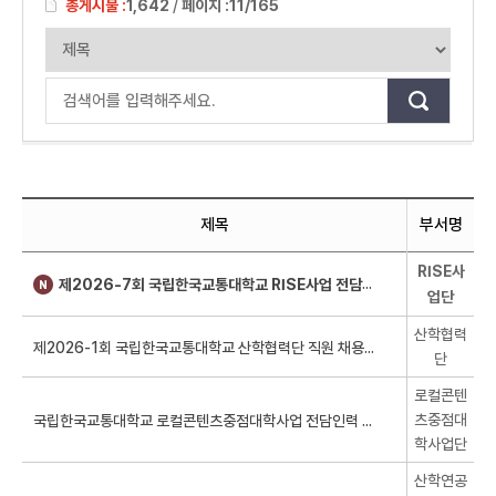
총게시물 :
1,642
/
페이지 :
11/165
제목
부서명
RISE사
제2026-7회 국립한국교통대학교 RISE사업 전담인력 신규채용 공고
업단
산학협력
단
로컬콘텐
츠중점대
학사업단
산학연공