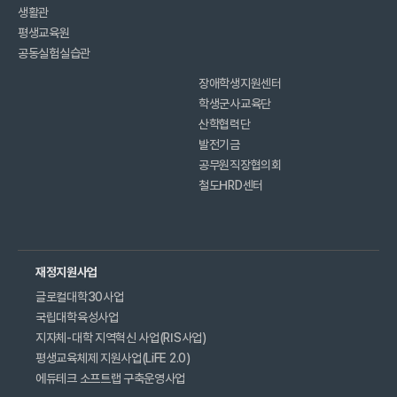
생활관
평생교육원
공동실험실습관
장애학생지원센터
학생군사교육단
산학협력단
발전기금
공무원직장협의회
철도HRD센터
재정지원사업
글로컬대학30사업
국립대학육성사업
지자체-대학 지역혁신 사업(RIS사업)
평생교육체제 지원사업(LiFE 2.0)
에듀테크 소프트랩 구축운영사업