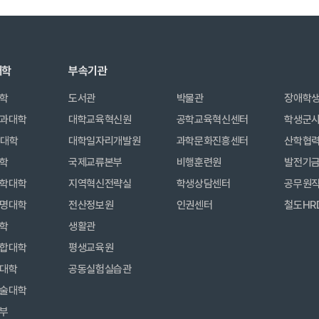
대학
부속기관
학
도서관
박물관
장애학
과대학
대학교육혁신원
공학교육혁신센터
학생군
합대학
대학일자리개발원
과학문화진흥센터
산학협
학
국제교류본부
비행훈련원
발전기
학대학
지역혁신전략실
학생상담센터
공무원
명대학
전산정보원
인권센터
철도HR
학
생활관
합대학
평생교육원
대학
공동실험실습관
술대학
부