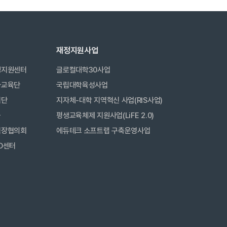
재정지원사업
생지원센터
글로컬대학30사업
사교육단
국립대학육성사업
력단
지자체-대학 지역혁신 사업(RIS사업)
금
평생교육체제 지원사업(LiFE 2.0)
직장협의회
에듀테크 소프트랩 구축운영사업
D센터