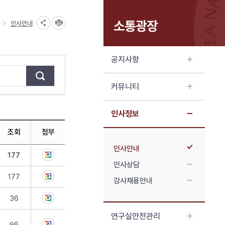
소통광장
인사안내
공지사항
커뮤니티
인사정보
조회
첨부
인사안내
177
인사상담
177
강사채용안내
36
연구실안전관리
96