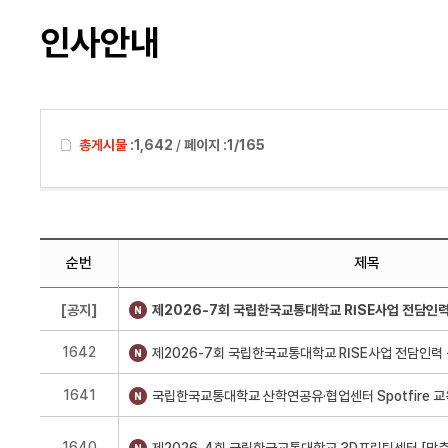
인사안내
총게시물 :
1,642
/
페이지 :
1/165
순번
제목
[공지]
제2026-7회 국립한국교통대학교 RISE사업 전담인
1642
1641
1640