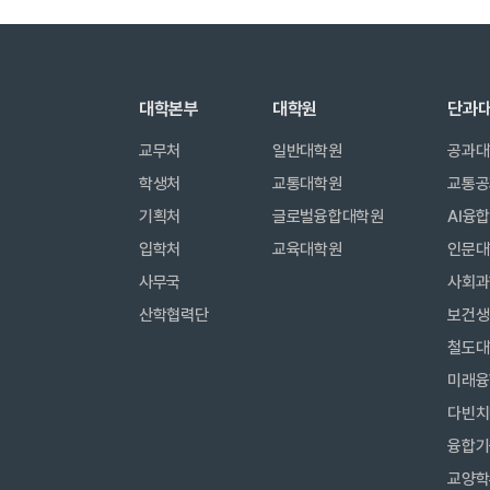
대학본부
대학원
단과
교무처
일반대학원
공과대
학생처
교통대학원
교통공
기획처
글로벌융합대학원
AI융
입학처
교육대학원
인문대
사무국
사회과
산학협력단
보건생
철도대
미래융
다빈치
융합기
교양학