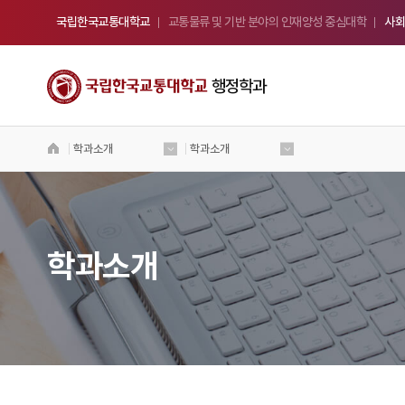
국립한국교통대학교
교통물류 및 기반 분야의 인재양성 중심대학
사회
행정학과
학과소개
학과소개
국립 한국교통대학교
행정학과
Welcome to Korea National University
of Transportation
학과소개