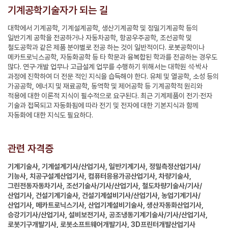
기계공학기술자가 되는 길
대학에서 기계공학, 기계설계공학, 생산기계공학 및 정밀기계공학 등의
일반기계 공학을 전공하거나 자동차공학, 항공우주공학, 조선공학 및
철도공학과 같은 제품 분야별로 전공 하는 것이 일반적이다. 로봇공학이나
메카트로닉스공학, 자동화공학 등 타 학문과 융복합된 학과를 전공하는 경우도
많다. 연구·개발 업무나 고급설계 업무를 수행하기 위해서는 대학원 석·박사
과정에 진학하여 더 전문 적인 지식을 습득해야 한다. 유체 및 열공학, 소성 등의
가공공학, 에너지 및 재료공학, 동역학 및 제어공학 등 기계공학적 원리와
적용에 대한 이론적 지식이 필수적으로 요구된다. 최근 기계제품이 전기·전자
기술과 접목되고 자동화됨에 따라 전기 및 전자에 대한 기본지식과 함께
자동화에 대한 지식도 필요하다.
관련 자격증
기계기술사, 기계설계기사/산업기사, 일반기계기사, 정밀측정산업기사/
기능사, 치공구설계산업기사, 컴퓨터응용가공산업기사, 차량기술사,
그린전동자동차기사, 조선기술사/기사/산업기사, 철도차량기술사/기사/
산업기사, 건설기계기술사, 건설기계설비기사/산업기사, 농업기계기사/
산업기사, 메카트로닉스기사, 산업기계설비기술사, 생산자동화산업기사,
승강기기사/산업기사, 설비보전기사, 공조냉동기계기술사/기사/산업기사,
로봇기구개발기사, 로봇소프트웨어개발기사, 3D프린터개발산업기사