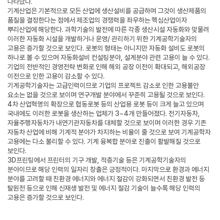
나타났다.
기계산업은 기본적으로 모든 산업에 생산설비를 공급하며 그것이 생산제품의
품질을 결정한다는 점에서 제조업의 경쟁력을 좌우하는 핵심산업이자
뿌리산업에 해당한다. 과학기술의 발전에 따른 각종 생산시설 자동화와 맞물려
이러한 자동화 시설을 개발하거나 운영/ 관리하기 위한 기계공학기술자의
고용은 증가할 것으로 보인다. 로봇의 형태는 아니지만 자동화 설비도 로봇의
하나로 볼 수 있으며 자동화설비 컨설팅분야, 설계분야 관련 고용이 늘 수 있다.
기업의 전반적인 경영전략 변화로 인해 해외 공장 이전이 확대되고, 해외공장
이전으로 인한 고용이 감소할 수 있다.
기계공학기술자는 고급인력이므로 기업의 프로젝트 감소로 인한 고용불안
요소는 없을 것으로 보이며 연구개발 분야에서 꾸준히 고용될 것으로 보인다.
4차 산업혁명의 확장으로 협동로봇 등의 산업용 로봇 등이 크게 늘고 있으며
국내에도 이러한 로봇을 생산하는 업체가 3~4개 만들어졌다. 전기자동차,
자율주행자동차가 내연기관자동차를 대체할 것으로 보이며 이러한 경우 기존
자동차 산업에 비해 기계적 분야가 차지하는 비율이 줄 것으로 보여 기계공학자
고용에는 다소 불리할 수 있다. 기계 융복합 분야로 진출이 활발해질 것으로
보인다.
3D프린팅에서 프린터의 기구 개발, 적층기술 등은 기계공학기술자의
분야이므로 해당 인력의 일자리 창출은 긍정적이다. 마지막으로 환경과 에너지
분야를 고려할 때 친환경 에너지와 에너지 절감이 강화되면서 친환경 발전 등
탈원전 등으로 인해 신재생 발전 및 에너지 절감 기술이 늘수록 해당 인력의
고용은 증가할 것으로 보인다.