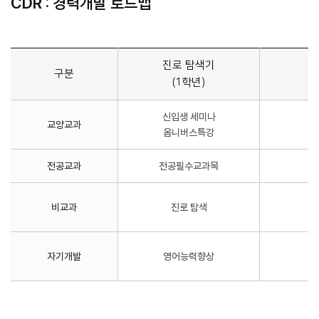
CDR : 경력개발 로드맵
진로 탐색기
구분
(1학년)
신입생 세미나
교양교과
옴니버스특강
전공교과
전공필수교과목
비교과
진로 탐색
자기개발
영어능력향상