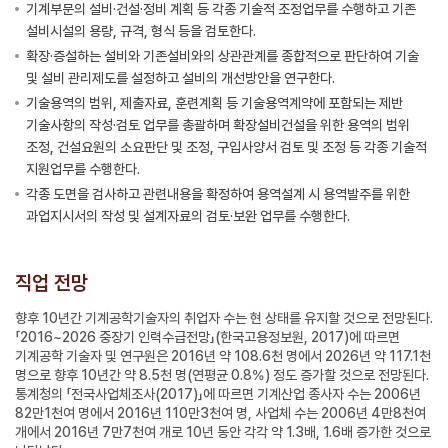
기계부문의 설비·건설·정비 계획 등 각종 기술적 조정업무를 수행하고 기존
설비시설의 용량, 규격, 형식 등을 검토한다.
확장·증설하는 설비와 기존설비와의 상관관계를 종합적으로 판단하여 기술
및 설비 관리제도를 설정하고 설비의 개선방안을 연구한다.
기술용역의 범위, 제출자료, 훈련계획 등 기술용역계약에 포함되는 제반
기술사항의 작성·검토 업무를 총괄하며 확장설비건설을 위한 용역의 범위
조정, 건설요원의 소요판단 및 조정, 구입사양서 검토 및 조정 등 각종 기술적
지원업무를 수행한다.
각종 도면을 검사하고 관련내용을 확정하여 용역설계 시 용역발주를 위한
과업지시서의 작성 및 설계자료의 검토·보완 업무를 수행한다.
직업 전망
향후 10년간 기계공학기술자의 취업자 수는 현 상태를 유지할 것으로 전망된다.
「2016~2026 중장기 인력수급전망」(한국고용정보원, 2017)에 따르면
기계공학 기술자 및 연구원은 2016년 약 108.6천 명에서 2026년 약 117.1천
명으로 향후 10년간 약 8.5천 명(연평균 0.8%) 정도 증가할 것으로 전망된다.
통계청의 「전국사업체조사(2017)」에 따르면 기계산업 종사자 수는 2006년
82만1천여 명에서 2016년 110만3천여 명, 사업체 수는 2006년 4만8천여
개에서 2016년 7만7천여 개로 10년 동안 각각 약 1.3배, 1.6배 증가한 것으로