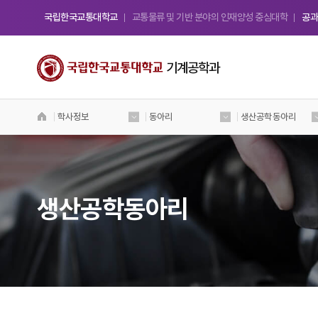
국립한국교통대학교
교통물류 및 기반 분야의 인재양성 중심대학
공과
기계공학과
학사정보
동아리
생산공학동아리
국립 한국교통대학교
기계공학과
Welcome to Korea National University
of Transportation
생산공학동아리