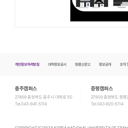
개인정보처리방침
대학정보공시
청렴신문고
정보공개
조직 
충주캠퍼스
증평캠퍼스
27469 충청북도 충주시 대학로 50
27909 충청북도 증평
Tel
.043-841-5114
Tel
.043-820-5114