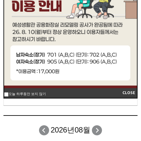
예약완료
완료
매달 1일 오전 09:00 당월 예약 오픈. (만약 1일이 공휴일 또는
연휴일 경우 당월 첫번째로 오는 평일날 오픈)
예약금은 반드시 당일 12:00까지 입금하여야 예약 완료(카드키
수령 가능)
게스트룸 1박 사용요금 : 17,000원
시간강사 및 학교 행사 방문자만 이용 가능
학생(대학원생) 이용 불가 / 예약가능일 30일 까지만 예약가능
예약자와 사용자 이름이 동일해야 이용 가능
주말사용자는 평일(월~목) 유선문의바람
(유선문의 가능시간 : 09시~16시)
906A~C 여성전용 숙소
702A~C 남자전용 숙소
CLOSE
오늘 하루동안 보지 않기
2026년08월