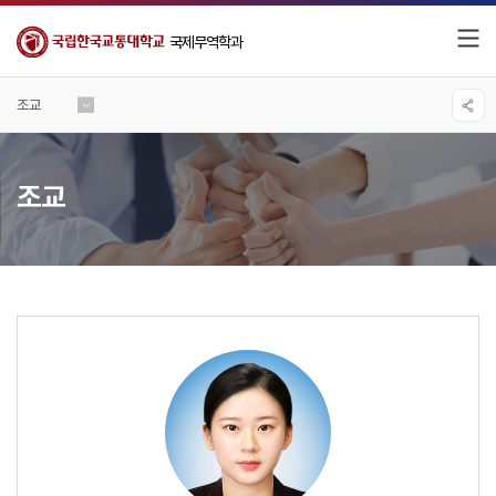
국제무역학과
조교
조교