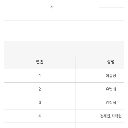
4
연번
성명
1
이종성
2
유병태
3
김정식
4
정해민,최덕현