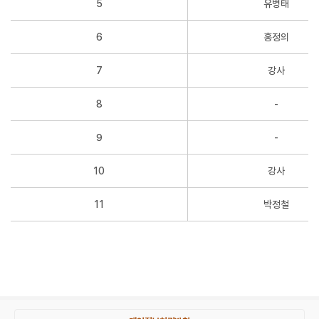
5
유병태
6
홍정의
7
강사
8
-
9
-
10
강사
11
박정철